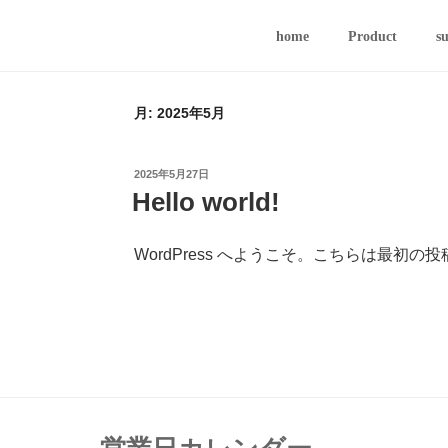
コ
ン
home
Product
s
テ
ン
ツ
月:
2025年5月
へ
ス
投
2025年5月27日
キ
稿
Hello world!
ッ
日:
プ
WordPress へようこそ。こちらは最