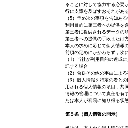
ることに対して協力する必要
行に支障を及ぼすおそれがあ
（5）予め次の事項を告知あ
利用目的に第三者への提供を
第三者に提供されるデータの
第三者への提供の手段または
本人の求めに応じて個人情報
前項の定めにかかわらず，次
（1）当社が利用目的の達成
託する場合
（2）合併その他の事由によ
（3）個人情報を特定の者と
用される個人情報の項目，共
情報の管理について責任を有
たは本人が容易に知り得る状
第５条（個人情報の開示）
当社は，本人から個人情報の