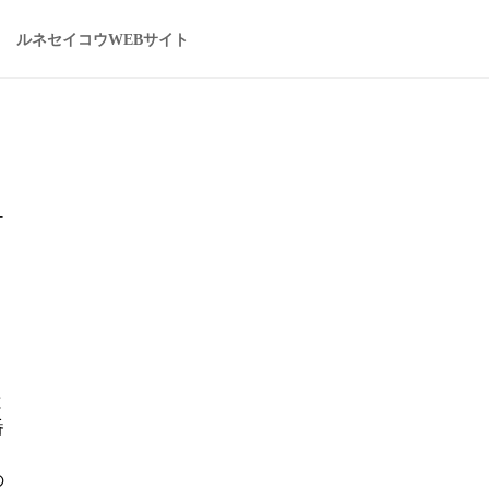
ルネセイコウWEBサイト
ー
と
番
の