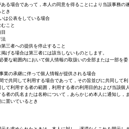
がある場合であって，本人の同意を得ることにより当該事務の
るとき
るいは公表をしている場合
含むこと
項目
方法
の第三者への提供を停止すること
に掲げる場合は第三者には該当しないものとします。
に必要な範囲内において個人情報の取扱いの全部または一部を委
る事業の承継に伴って個人情報が提供される場合
の間で共同して利用する場合であって，その旨並びに共同して利
同して利用する者の範囲，利用する者の利用目的および当該個
する者の氏名または名称について，あらかじめ本人に通知し，
態に置いているとき
開示を求められたときは，本人に対し，遅滞なくこれを開示し