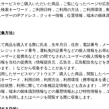
たサービスやご購入いただいた商品，ご覧になったページや広
た検索キーワード，ご利用日時，ご利用の方法，ご利用環境，
ーザーのIPアドレス，クッキー情報，位置情報，端末の個体
収集方法）
にて商品を購入する際に氏名，生年月日，住所，電話番号，メ
クレジットカード番号，運転免許証番号などの個人情報をお尋
ユーザーと提携先などとの間でなされたユーザーの個人情報を
情報を当社の提携先（情報提供元，広告主，広告配信先などを
います。）などから収集することがあります。
利用したサービスやソフトウエア，購入した商品，閲覧したペ
索キーワード，利用日時，利用方法，利用環境（携帯端末を通
信状態，利用に際しての各種設定情報なども含みます），IP
情報，端末の個体識別情報などの履歴情報および特性情報を，
ビスを利用しまたはページを閲覧する際に収集します。
用する目的）