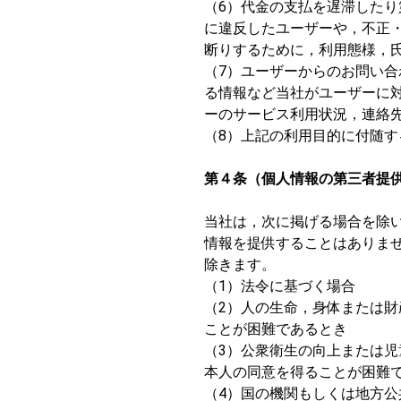
（6）代金の支払を遅滞した
に違反したユーザーや，不正
断りするために，利用態様，
（7）ユーザーからのお問い
る情報など当社がユーザーに
ーのサービス利用状況，連絡
（8）上記の利用目的に付随す
第４条（個人情報の第三者提
当社は，次に掲げる場合を除
情報を提供することはありま
除きます。
（1）法令に基づく場合
（2）人の生命，身体または
ことが困難であるとき
（3）公衆衛生の向上または
本人の同意を得ることが困難
（4）国の機関もしくは地方