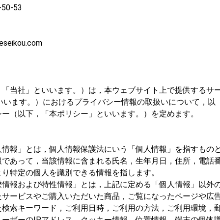
0-53
eikou.com
，「当社」といいます。）は，本ウェブサイト上で提供するサ
といいます。）におけるプライバシー情報の取扱いについて，以
シー（以下，「本ポリシー」といいます。）を定めます。
人情報」とは，個人情報保護法にいう「個人情報」を指すもの
報であって，当該情報に含まれる氏名，生年月日，住所，電話
より特定の個人を識別できる情報を指します。
歴情報および特性情報」とは，上記に定める「個人情報」以外
たサービスやご購入いただいた商品，ご覧になったページや広
た検索キーワード，ご利用日時，ご利用の方法，ご利用環境，
ーザーのIPアドレス，クッキー情報，位置情報，端末の個体