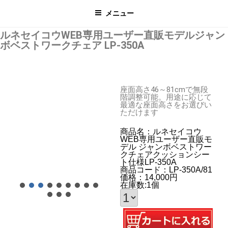
メニュー
ルネセイコウWEB専用ユーザー直販モデルジャン
ボベストワークチェア LP-350A
座面高さ46～81cmで無段
階調整可能。用途に応じて
最適な座面高さをお選びい
ただけます
商品名：ルネセイコウ
WEB専用ユーザー直販モ
デル ジャンボベストワー
クチェアクッションシー
ト仕様LP-350A
商品コード：LP-350A/81
価格：14,000円
在庫数:1個