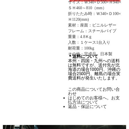
サイズ：Ｗ340×Ｄ500×Ｈ940×
ＳＨ460～810（mm）
折りたたみ時：Ｗ340×Ｄ100×
Ｈ1120(mm)
素材：座面：ビニルレザー
フレーム：スチールパイプ
重量：4.8Ｋg
入数：１ケース1台入り
耐荷重：100kg
その他：完成品 日本製
＊送料について
本州・四国・九州への送料
は無料ですが、送付先が北
海道の場合1000円、沖縄の
場合2500円、離島の場合実
費送料が発生いたします。
この商品についてお問い合
わせ
はじめてのお客様へ。お支
払方法について
返品・保証について