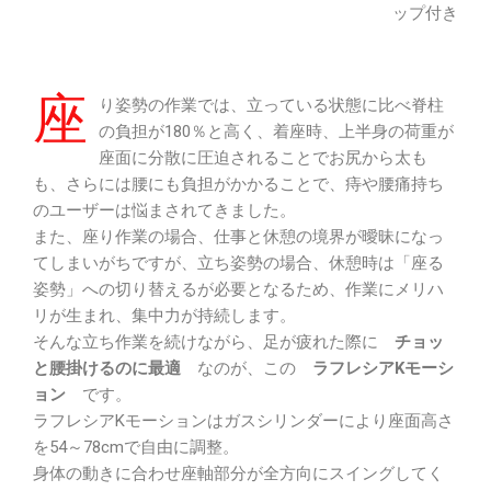
ップ付き
座
り姿勢の作業では、立っている状態に比べ脊柱
の負担が180％と高く、着座時、上半身の荷重が
座面に分散に圧迫されることでお尻から太も
も、さらには腰にも負担がかかることで、痔や腰痛持ち
のユーザーは悩まされてきました。
また、座り作業の場合、仕事と休憩の境界が曖昧になっ
てしまいがちですが、立ち姿勢の場合、休憩時は「座る
姿勢」への切り替えるが必要となるため、作業にメリハ
リが生まれ、集中力が持続します。
そんな立ち作業を続けながら、足が疲れた際に
チョッ
と腰掛けるのに最適
なのが、この
ラフレシアKモーシ
ョン
です。
ラフレシアKモーションはガスシリンダーにより座面高さ
を54～78cmで自由に調整。
身体の動きに合わせ座軸部分が全方向にスイングしてく