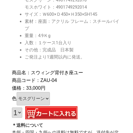
モスグリーン：4901749292076
モスホワイト：4901749292014
サイズ：Ｗ600×Ｄ450×Ｈ350×SH145
素材：座面：アクリル フレーム：スチールパイ
プ
重量：4.9Ｋg
入数：１ケース1台入り
その他：完成品 日本製
ご発注より1週間以内に発送。
商品名：スウィング背付き座ユー
商品コード：ZAU-04
価格：33,000円
色
＊送料について
本州・四国・九州への送料は無料ですが、送付先が北