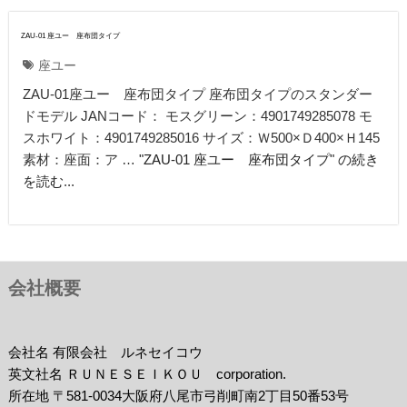
ZAU-01 座ユー 座布団タイプ
座ユー
ZAU-01座ユー 座布団タイプ 座布団タイプのスタンダー
ドモデル JANコード： モスグリーン：4901749285078 モ
スホワイト：4901749285016 サイズ：Ｗ500×Ｄ400×Ｈ145
素材：座面：ア …
"ZAU-01 座ユー 座布団タイプ" の続き
を読む
...
会社概要
会社名 有限会社 ルネセイコウ
英文社名 ＲＵＮＥＳＥＩＫＯＵ corporation.
所在地 〒581-0034大阪府八尾市弓削町南2丁目50番53号