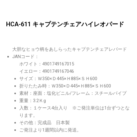
HCA-611 キャプテンチェアハイレオパード
大胆なヒョウ柄をあしらったキャプテンチェアレパード
JANコード：
ホワイト：4901749167015
イエロー：4901749167046
サイズ：Ｗ350×Ｄ445×Ｈ885×ＳＨ600
折りたたみ時：Ｗ350×Ｄ445×Ｈ885×ＳＨ600
素材：座面：塩化ビニル/フレーム：スチールパイプ
重量：3.2Ｋg
入数：１ケース4台入り ※ご発注単位は1台ずつとな
ります。
その他：完成品 日本製
ご発注より1週間以内に発送。