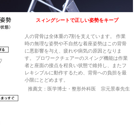
スィングシートで正しい姿勢をキープ
人の背骨は全体重の7割を支えています。 作業
時の無理な姿勢や不自然な着座姿勢はこの背骨
に悪影響を与え、疲れや病気の原因となりま
す。 プロワークチェアーのスイング機能は作業
者と座面の接点を程良い状態で維持し、またフ
レキシブルに動作するため、背骨への負担を最
小限にとどめます。
推薦文：医学博士・整形外科医 宗元景泰先生