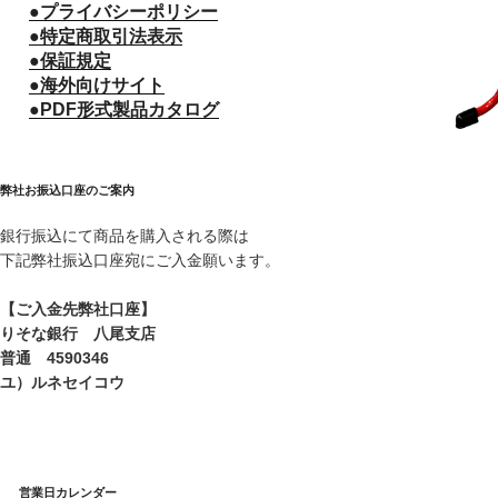
●プライバシーポリシー
●特定商取引法表示
●保証規定
●海外向けサイト
●PDF形式製品カタログ
弊社お振込口座のご案内
銀行振込にて商品を購入される際は
下記弊社振込口座宛にご入金願います。
【ご入金先弊社口座】
りそな銀行 八尾支店
普通 4590346
ユ）ルネセイコウ
営業日カレンダー