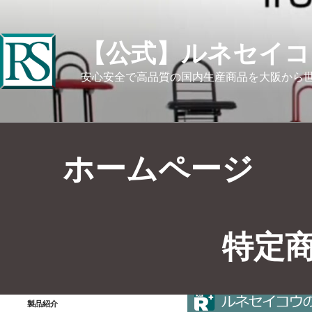
【公式】ルネセイコ
安心安全で高品質の国内生産商品を大阪から
ホームページ
特定
製品情報
>
ルネセイコウWEB
製品紹介