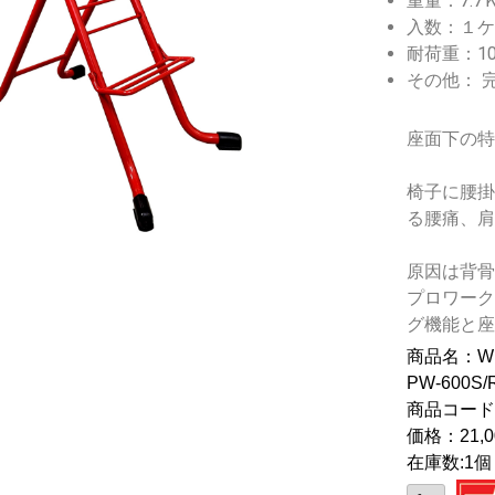
重量：7.7
入数：１ケ
耐荷重：10
その他： 
座面下の
椅子に腰
る腰痛、
原因は背
プロワーク
グ機能と
商品名：W
PW-600
商品コード：
価格：21,0
在庫数:1個