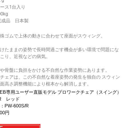
Ｋg
ース1台入り
0kg
完成品 日本製
特殊ゴムで上体の動きに合わせて座面がスウィング。
掛けたままの姿勢で長時間過ごす機会が多い環境で問題にな
肩こり、近視などの病気。
骨や骨盤に負担をかける不自然な作業姿勢にあります。
チェアは、この不自然な着座姿勢の発生を独自の スウィン
座面高さ調整機能により根本から解消します。
EB専用ユーザー直販モデル プロワークチェア（スイング）
S/R レッド
PW-600S/R
00円