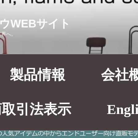
ウWEBサイト
世界へ。
製品情報
会社
商取引法表示
Engli
専用ユーザー直販モデル
>
ルネセイコウWEB専用ユーザー直販モ