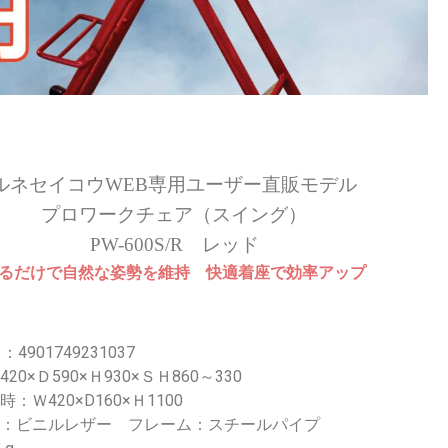
ルネセイコウWEB専用ユーザー直販モデル
プロワークチェア（スイング）
PW-600S/R レッド
るだけで自然な姿勢を維持 快適着座で効率アップ
：4901749231037
20×Ｄ590×Ｈ930×ＳＨ860～330
：Ｗ420×D160×Ｈ1100
面：ビニルレザー フレーム：スチールパイプ