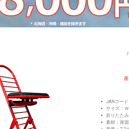
座
JANコード 
サイズ：Ｗ4
折りたたみ時
素材：座