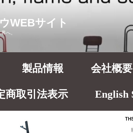
ウWEBサイト
世界へ。
製品情報
会社概要
定商取引法表示
English 
160G トゥリルハンガースタンド（廃番）
TH