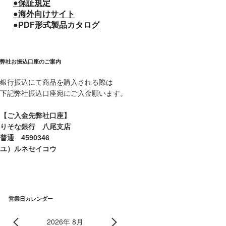
●保証規定
●海外向けサイト
●PDF形式製品カタログ
弊社お振込口座のご案内
銀行振込にて商品を購入される際は
下記弊社振込口座宛にご入金願います。
【ご入金先弊社口座】
りそな銀行 八尾支店
普通 4590346
ユ）ルネセイコウ
営業日カレンダー
2026年 8月