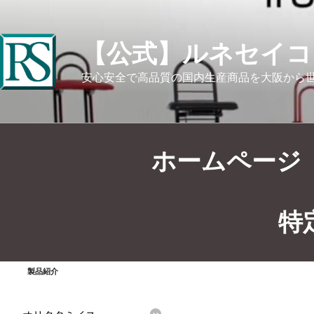
【公式】ルネセイコ
安心安全で高品質の国内生産商品を大阪から
ホームページ
特
廃番・製造終了商品
>
THS-
製品紹介