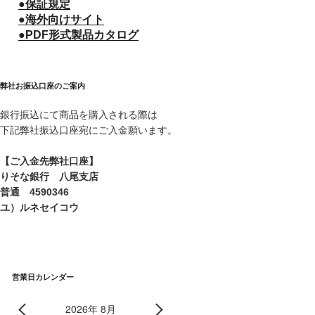
●保証規定
●海外向けサイト
●PDF形式製品カタログ
弊社お振込口座のご案内
銀行振込にて商品を購入される際は
下記弊社振込口座宛にご入金願います。
【ご入金先弊社口座】
りそな銀行 八尾支店
普通 4590346
ユ）ルネセイコウ
営業日カレンダー
2026年 8月