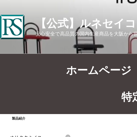
【公式】ルネセイコ
安心安全で高品質の国内生産商品を大阪から
ホームページ
特
製品情報
>
オリタタミイス
>
製品紹介