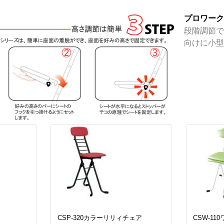
プロワー
段階調節
向けに小
CSP-320カラーリリィチェア
CSW-1